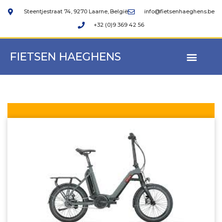
Steentjestraat 74, 9270 Laarne, België
info@fietsenhaeghens.be
+32 (0)9 369 42 56
FIETSEN HAEGHENS