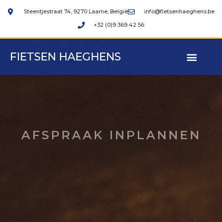
Steentjestraat 74, 9270 Laarne, België
info@fietsenhaeghens.be
+32 (0)9 369 42 56
FIETSEN HAEGHENS
AFSPRAAK INPLANNEN