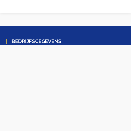
BEDRIJFSGEGEVENS
Fietsen Haeghens
Steentjestraat 74
9270 Laarne, België
info@fietsenhaeghens.be
+32 (0)9 369 42 56
BE04 2767 5572
QUICK LINKS
Fietsen