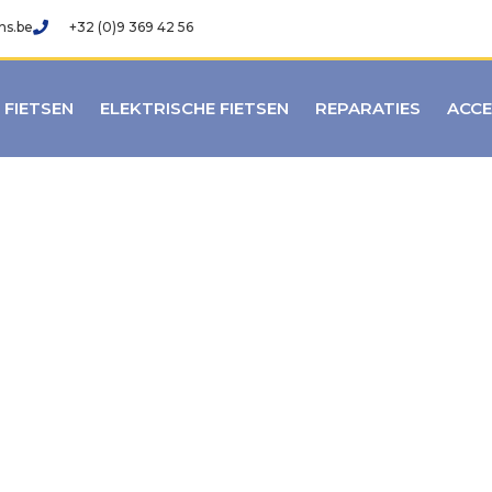
ns.be
+32 (0)9 369 42 56
FIETSEN
ELEKTRISCHE FIETSEN
REPARATIES
ACCE
RIVACYVERKLARI